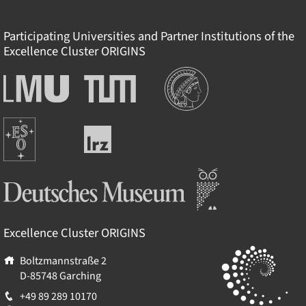
Participating Universities and Partner Institutions of the
Excellence Cluster
ORIGINS
Institutionen
Ludwig-
Technische
Maximilians-
Universität
Universität
München
Europäische
München
Leibniz-
Südsternwarte
Rechenzentrum
Deutsches Museum
Excellence Cluster
ORIGINS
Boltzmannstraße 2
D-85748
Garching
+49 89 289 10170