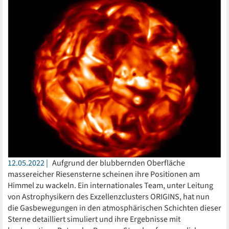
12.05.2022
Aufgrund der blubbernden Oberfläche
massereicher Riesensterne scheinen ihre Positionen am
Himmel zu wackeln. Ein internationales Team, unter Leitung
von Astrophysikern des Exzellenzclusters ORIGINS, hat nun
die Gasbewegungen in den atmosphärischen Schichten dieser
Sterne detailliert simuliert und ihre Ergebnisse mit