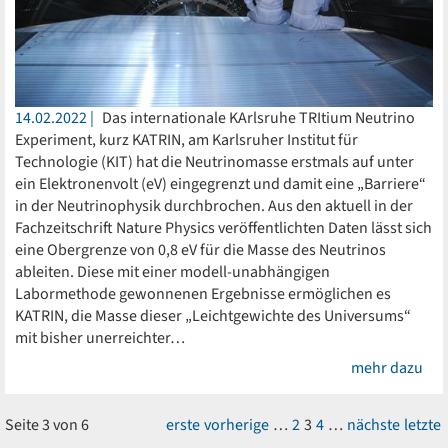
14.02.2022
Das internationale KArlsruhe TRItium Neutrino
Experiment, kurz KATRIN, am Karlsruher Institut für
Technologie (KIT) hat die Neutrinomasse erstmals auf unter
ein Elektronenvolt (eV) eingegrenzt und damit eine „Barriere“
in der Neutrinophysik durchbrochen. Aus den aktuell in der
Fachzeitschrift Nature Physics veröffentlichten Daten lässt sich
eine Obergrenze von 0,8 eV für die Masse des Neutrinos
ableiten. Diese mit einer modell-unabhängigen
Labormethode gewonnenen Ergebnisse ermöglichen es
KATRIN, die Masse dieser „Leichtgewichte des Universums“
mit bisher unerreichter…
mehr dazu
Seite 3 von 6
erste
vorherige
…
2
3
4
…
nächste
letzte