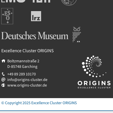
Maximilians-
Universität
Universität
München
Europäische
München
Leibniz-
Südsternwarte
Rechenzentrum
Deutsches Museum
Excellence Cluster
ORIGINS
Boltzmannstraße 2
D-85748
Garching
+49 89 289 10170
info@origins-cluster.de
www.origins-cluster.de
© Copyright 2025 Excellence Cluster
ORIGINS