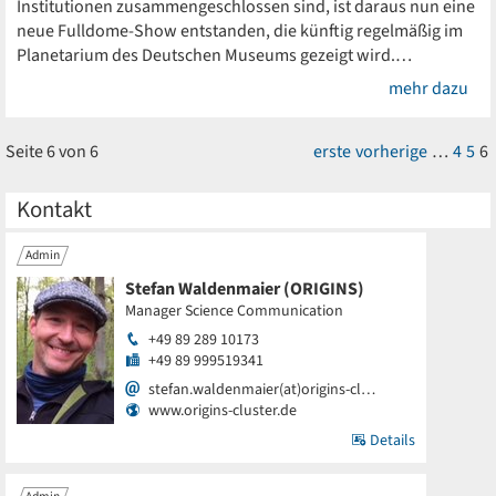
Institutionen zusammengeschlossen sind, ist daraus nun eine
neue Fulldome-Show entstanden, die künftig regelmäßig im
Planetarium des Deutschen Museums gezeigt wird.…
mehr dazu
Seite 6 von 6
erste
vorherige
…
4
5
6
Kontakt
Admin
Stefan Waldenmaier (ORIGINS)
Manager Science Communication
+49 89 289 10173
+49 89 999519341
stefan.waldenmaier(at)origins-cl…
www.origins-cluster.de
Details