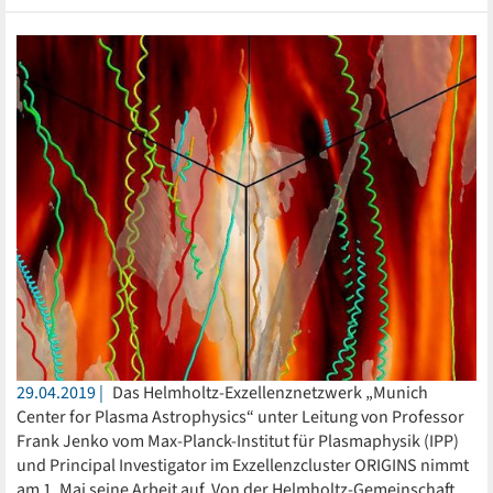
29.04.2019
Das Helmholtz-Exzellenznetzwerk „Munich
Center for Plasma Astrophysics“ unter Leitung von Professor
Frank Jenko vom Max-Planck-Institut für Plasmaphysik (IPP)
und Principal Investigator im Exzellenzcluster ORIGINS nimmt
am 1. Mai seine Arbeit auf. Von der Helmholtz-Gemeinschaft