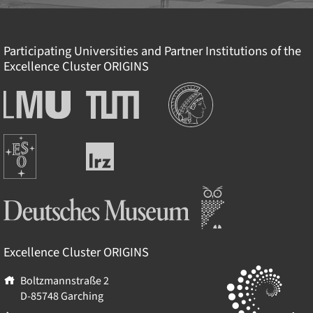
Participating Universities and Partner Institutions of the
Excellence Cluster
ORIGINS
Institutionen
Ludwig-
Technische
Maximilians-
Universität
Universität
München
Europäische
München
Leibniz-
Südsternwarte
Rechenzentrum
Deutsches Museum
Excellence Cluster
ORIGINS
Boltzmannstraße 2
D-85748
Garching