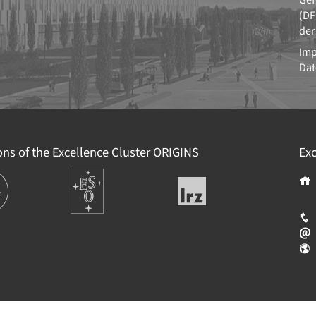
Gef
(DF
der
Im
Dat
ions of the Excellence Cluster
ORIGINS
Exc
tionen
Europäische
Leibniz-
Südsternwarte
Rechenzentrum