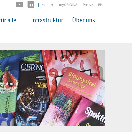
|
Kontakt
myORIGINS
Presse
EN
ür alle
Infrastruktur
Über uns
C2PAP
Überblick
itsarbeit
IDSL
Mitglieder
mos
MIAPbP
Administration
 Kino
ODSL / ODC
Gremien
t für
D-Hub
Organisation
CORE
Institutionen
n
Mentoring
ol
Stellenangebote