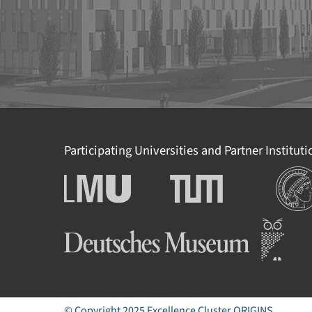
Participating Universities and Partner Institut
Institu
Ludwig-Maximilians-
Technische Universität
Universität München
München
Deutsches Museum
© Copyright 2025 Excellence Cluster
ORIGINS