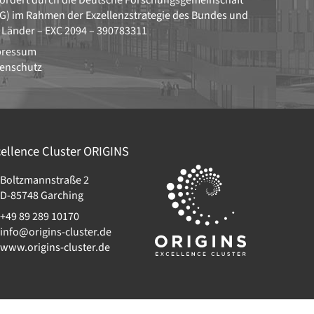
ördert durch die
Deutsche Forschungsgemeinschaft
G)
im Rahmen der Exzellenzstrategie des Bundes und
 Länder –
EXC 2094 – 390783311
pressum
enschutz
ellence Cluster
ORIGINS
Boltzmannstraße 2
D-85748
Garching
+49 89 289 10170
info@origins-cluster.de
www.origins-cluster.de