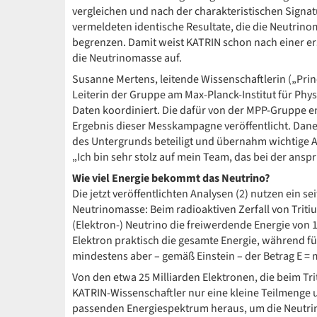
vergleichen und nach der charakteristischen Signat
vermeldeten identische Resultate, die die Neutrinom
begrenzen. Damit weist KATRIN schon nach einer er
die Neutrinomasse auf.
Susanne Mertens, leitende Wissenschaftlerin („Princ
Leiterin der Gruppe am Max-Planck-Institut für Phy
Daten koordiniert. Die dafür von der MPP-Gruppe e
Ergebnis dieser Messkampagne veröffentlicht. Dan
des Untergrunds beteiligt und übernahm wichtige Au
„Ich bin sehr stolz auf mein Team, das bei der anspr
Wie viel Energie bekommt das Neutrino?
Die jetzt veröffentlichten Analysen (2) nutzen ein 
Neutrinomasse: Beim radioaktiven Zerfall von Triti
(Elektron-) Neutrino die freiwerdende Energie von 18
Elektron praktisch die gesamte Energie, während für
mindestens aber – gemäß Einstein – der Betrag E =
Von den etwa 25 Milliarden Elektronen, die beim Tr
KATRIN-Wissenschaftler nur eine kleine Teilmenge u
passenden Energiespektrum heraus, um die Neutrin