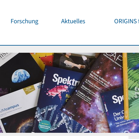
Forschung
Aktuelles
ORIGINS f
Überblick
Cluster News
Unsere
Öffentlichke
ORIGINS Fellows
Pressemeldungen
Café & Kos
Gäste-Programm
Wissenschaftliche
Events
Kosmisches
Workshop-Support
Öffentliche Events
Wissenschaf
Seed-Projekte
Jedermann
Wichtige Termine
Forschungspartner
Für Schule
Publikationen
Vortragspo