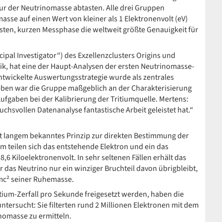
ur der Neutrinomasse abtasten. Alle drei Gruppen
asse auf einen Wert von kleiner als 1 Elektronenvolt (eV)
sten, kurzen Messphase die weltweit größte Genauigkeit für
ipal Investigator“) des Exzellenzclusters Origins und
sik, hat eine der Haupt-Analysen der ersten Neutrinomasse-
ntwickelte Auswertungsstrategie wurde als zentrales
eben war die Gruppe maßgeblich an der Charakterisierung
fgaben bei der Kalibrierung der Tritiumquelle. Mertens:
uchsvollen Datenanalyse fantastische Arbeit geleistet hat.“
seit langem bekanntes Prinzip zur direkten Bestimmung der
um teilen sich das entstehende Elektron und ein das
,6 Kiloelektronenvolt. In sehr seltenen Fällen erhält das
 das Neutrino nur ein winziger Bruchteil davon übrigbleibt,
 mc² seiner Ruhemasse.
itium-Zerfall pro Sekunde freigesetzt werden, haben die
ntersucht: Sie filterten rund 2 Millionen Elektronen mit dem
omasse zu ermitteln.