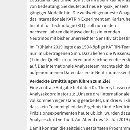
Bausteinen des Universums, ist ihre sehr kleine Ma
von Bedeutung: Sie deutet auf neue Physik jenseits
gängiger Modelle hin. Die weltweit genaueste Waag
das internationale KATRIN Experiment am Karlsruh
Institut für Technologie (KIT), soll nun in den
nächsten Jahren die Masse der faszinierenden
Neutrinos mit bisher unerreichter Sensitivität bes
Im Frühjahr 2019 legte das 150-köpfige KATRIN-Tea
nur im übertragenen Sinn. Dazu ließen die Wissen
(1) in der Quelle zirkulieren und zeichneten die er
auf. Das internationale Analyseteam machte sich d
aufgenommenen Daten das erste Neutrinomassen-R
Verdeckte Ermittlungen führen zum Ziel
Eine zentrale Aufgabe fiel dabei Dr. Thierry Lasserr
Analysekoordinator zu: „Unsere drei internationa
vollkommen eigenständig gearbeitet, um drei wirkli
dass kein Teammitglied das Ergebnis für die Neutri
Präzisionsexperimenten heute üblich, wurden dazu
Analyseschritt verhüllt. Am Abend des 18. Juli 2019
Damit konnten die zeitgleich gestarteten Program