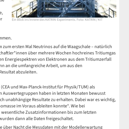
sse
e,
er
Ein Blick ins Innere des KATRIN-Experiments. Foto: KATRIN / KIT
timmen.
m zum ersten Mal Neutrinos auf die Waagschale – natürlich
schaftler*innen über mehrere Wochen hochreines Tritiumgas
sten Energiespektren von Elektronen aus dem Tritiumzerfall
ann an die umfangreiche Arbeit, um aus den
esultat abzuleiten.
e (CEA und Max-Planck-Institut für Physik/TUM) als
len Auswertegruppen haben in letzten Monaten bewusst
ch unabhängige Resultate zu erhalten. Dabei war es wichtig,
nomasse im Voraus ableiten konnte“. Wie bei
 wesentliche Zusatzinformationen bis zum letzten
 wurden dann alle Daten freigeschaltet.
me über Nacht die Messdaten mit der Modellerwartung