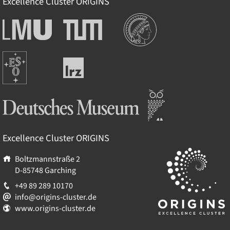
Excellence Cluster
ORIGINS
Institutionen
Ludwig-
Technische
Maximilians-
Universität
Universität
München
Europäische
München
Leibniz-
Südsternwarte
Rechenzentrum
Deutsches Museum
Excellence Cluster
ORIGINS
Boltzmannstraße 2
D-85748
Garching
+49 89 289 10170
info@origins-cluster.de
www.origins-cluster.de