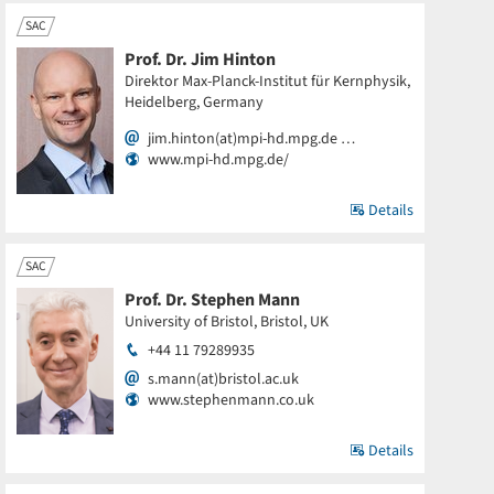
SAC
Prof. Dr. Jim Hinton
Direktor Max-Planck-Institut für Kernphysik,
Heidelberg, Germany
jim.hinton(at)mpi-hd.mpg.de …
www.mpi-hd.mpg.de/
Details
SAC
Prof. Dr. Stephen Mann
University of Bristol, Bristol, UK
+44 11 79289935
s.mann(at)bristol.ac.uk
www.stephenmann.co.uk
Details