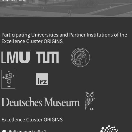
Participating Universities and Partner Institutions of the
Excellence Cluster
ORIGINS
Institutionen
Ludwig-
Technische
Maximilians-
Universität
Universität
München
Europäische
München
Leibniz-
Südsternwarte
Rechenzentrum
Deutsches Museum
Excellence Cluster
ORIGINS
Boltzmannstraße 2