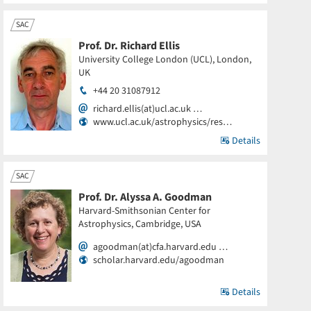
SAC
Prof. Dr. Richard Ellis
University College London (UCL), London,
UK
+44 20 31087912
richard.ellis(at)ucl.ac.uk …
www.ucl.ac.uk/astrophysics/res…
Details
SAC
Prof. Dr. Alyssa A. Goodman
Harvard-Smithsonian Center for
Astrophysics, Cambridge, USA
agoodman(at)cfa.harvard.edu …
scholar.harvard.edu/agoodman
Details