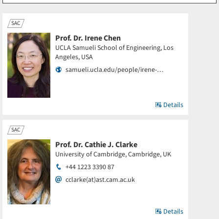
SAC
Prof. Dr. Irene Chen
UCLA Samueli School of Engineering, Los
Angeles, USA
samueli.ucla.edu/people/irene-…
Details
SAC
Prof. Dr. Cathie J. Clarke
University of Cambridge, Cambridge, UK
+44 1223 3390 87
cclarke(at)ast.cam.ac.uk
Details