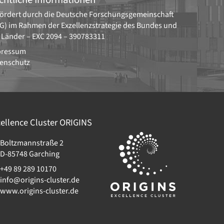
ördert durch die
Deutsche Forschungsgemeinschaft
G)
im Rahmen der Exzellenzstrategie des Bundes und
 Länder –
EXC 2094 – 390783311
pressum
enschutz
ellence Cluster
ORIGINS
Boltzmannstraße 2
D-85748
Garching
+49 89 289 10170
info@origins-cluster.de
www.origins-cluster.de