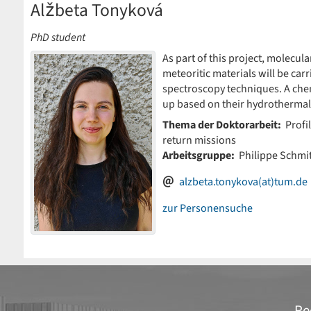
Alžbeta Tonyková
PhD student
As part of this project, molecula
meteoritic materials will be car
spectroscopy techniques. A chem
up based on their hydrothermal 
Thema der Doktorarbeit:
Profil
return missions
Arbeitsgruppe:
Philippe Schmit
alzbeta.tonykova(at)tum.de
zur Personensuche
Re