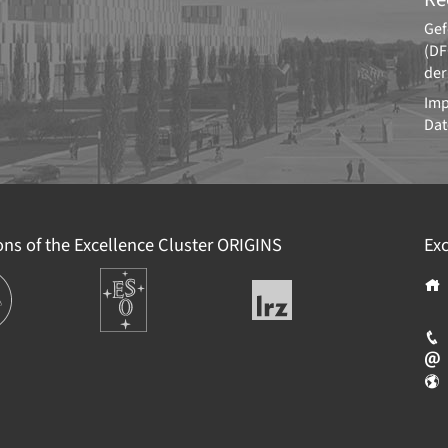
Gef
(DF
der
Im
Dat
ions of the Excellence Cluster
ORIGINS
Exc
tionen
Europäische
Leibniz-
Südsternwarte
Rechenzentrum