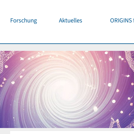
Forschung
Aktuelles
ORIGINS f
Überblick
Cluster News
Unsere
Öffentlichke
ORIGINS Fellows
Pressemeldungen
Café & Kos
Gäste-Programm
Wissenschaftliche
Events
Kosmisches
Workshop-Support
Öffentliche Events
Wissenschaf
Seed-Projekte
Jedermann
Wichtige Termine
Forschungspartner
Für Schule
Publikationen
Vortragspo