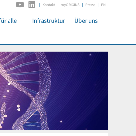
|
Kontakt
myORIGINS
Presse
EN
ür alle
Infrastruktur
Über uns
C2PAP
Überblick
itsarbeit
IDSL
Mitglieder
mos
MIAPbP
Administration
 Kino
ODSL / ODC
Gremien
t für
D-Hub
Organisation
CORE
Institutionen
n
Mentoring
ol
Stellenangebote