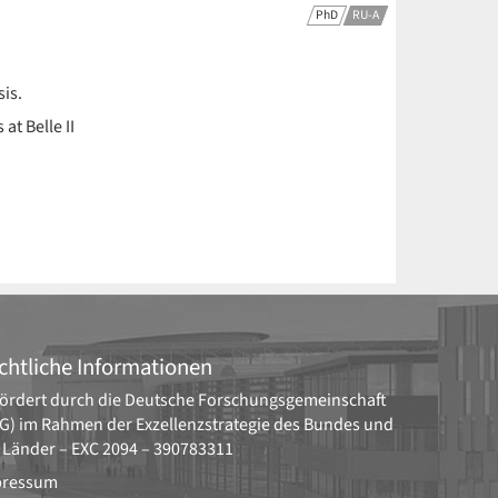
PhD
RU-A
is.
at Belle II
chtliche Informationen
ördert durch die
Deutsche Forschungsgemeinschaft
G)
im Rahmen der Exzellenzstrategie des Bundes und
 Länder –
EXC 2094 – 390783311
pressum