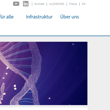
|
Kontakt
myORIGINS
Presse
EN
ür alle
Infrastruktur
Über uns
C2PAP
Überblick
itsarbeit
IDSL
Mitglieder
mos
MIAPbP
Administration
 Kino
ODSL / ODC
Gremien
t für
D-Hub
Organisation
CORE
Institutionen
n
Mentoring
ol
Stellenangebote