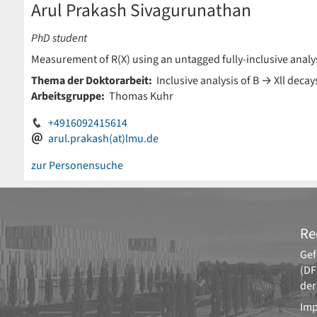
Arul Prakash Sivagurunathan
PhD student
Measurement of R(X) using an untagged fully-inclusive analys
Thema der Doktorarbeit:
Inclusive analysis of B → Xll decays 
Arbeitsgruppe:
Thomas Kuhr
+4916092415614
arul.prakash(at)lmu.de
zur Personensuche
Re
Gef
(DF
der
Im