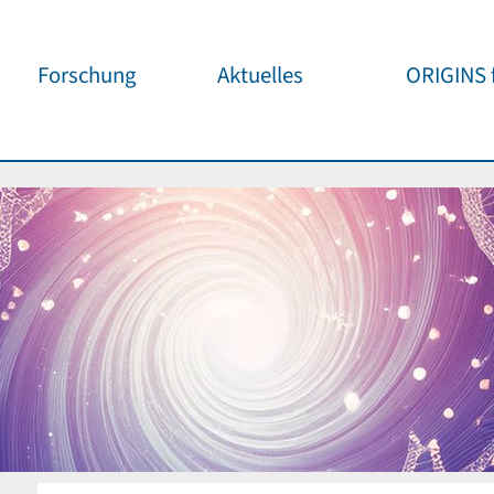
Forschung
Aktuelles
ORIGINS f
Überblick
Cluster News
Unsere
Öffentlichke
ORIGINS Fellows
Pressemeldungen
Café & Kos
Gäste-Programm
Wissenschaftliche
Events
Kosmisches
Workshop-Support
Öffentliche Events
Wissenschaf
Seed-Projekte
Jedermann
Wichtige Termine
Forschungspartner
Für Schule
Publikationen
Vortragspo