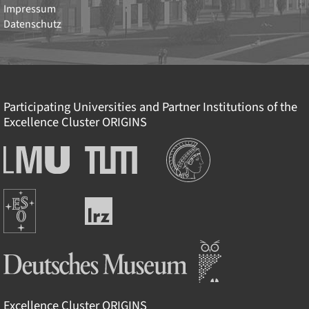
Impressum
Datenschutz
Participating Universities and Partner Institutions of the
Excellence Cluster
ORIGINS
Institutionen
Ludwig-
Technische
Maximilians-
Universität
Universität
München
Europäische
München
Leibniz-
Südsternwarte
Rechenzentrum
Deutsches Museum
Excellence Cluster
ORIGINS