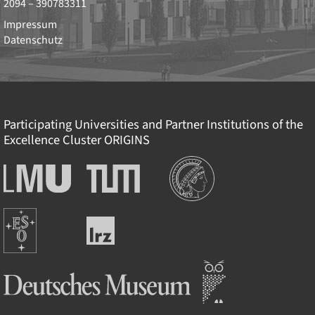
2094 – 390783311
Impressum
Datenschutz
Participating Universities and Partner Institutions of the
Excellence Cluster
ORIGINS
Institutionen
Ludwig-
Technische
Maximilians-
Universität
Universität
München
Europäische
München
Leibniz-
Südsternwarte
Rechenzentrum
Deutsches Museum