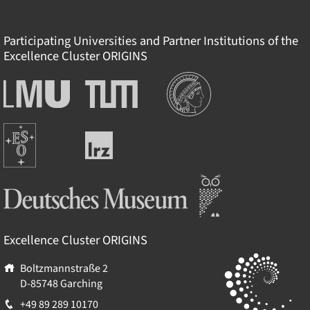
Participating Universities and Partner Institutions of the
Excellence Cluster
ORIGINS
Institutionen
Ludwig-
Technische
Maximilians-
Universität
Universität
München
Europäische
München
Leibniz-
Südsternwarte
Rechenzentrum
Deutsches Museum
Excellence Cluster
ORIGINS
Boltzmannstraße 2
D-85748
Garching
+49 89 289 10170