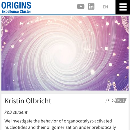
EN
Kristin Olbricht
PhD
RU-E
PhD student
We investigate the behavior of organocatalyst-activated
nucleotides and their oligomerization under prebiotically