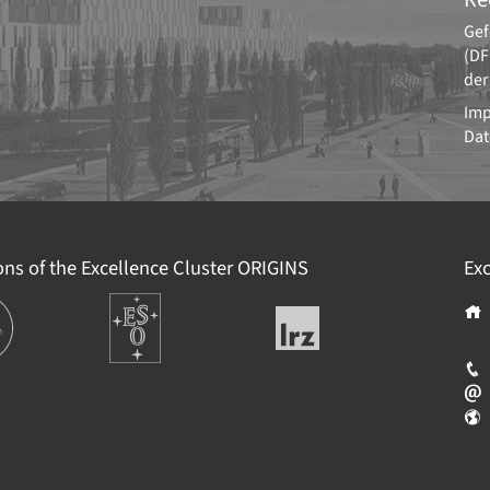
Gef
(DF
der
Im
Dat
ions of the Excellence Cluster
ORIGINS
Exc
tionen
Europäische
Leibniz-
Südsternwarte
Rechenzentrum