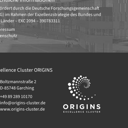
ördert durch die
Deutsche Forschungsgemeinschaft
G)
im Rahmen der Exzellenzstrategie des Bundes und
 Länder –
EXC 2094 – 390783311
pressum
enschutz
ellence Cluster
ORIGINS
Boltzmannstraße 2
D-85748
Garching
+49 89 289 10170
info@origins-cluster.de
www.origins-cluster.de