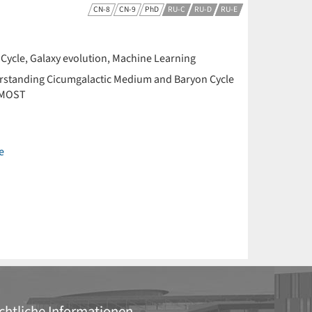
CN-8
CN-9
PhD
RU-C
RU-D
RU-E
Cycle, Galaxy evolution, Machine Learning
standing Cicumgalactic Medium and Baryon Cycle
 4MOST
e
chtliche Informationen