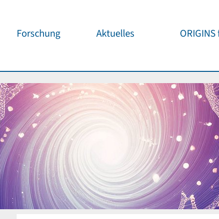
Forschung
Aktuelles
ORIGINS f
Überblick
Cluster News
Unsere
Öffentlichke
ORIGINS Fellows
Pressemeldungen
Café & Kos
Gäste-Programm
Wissenschaftliche
Events
Kosmisches
Workshop-Support
Öffentliche Events
Wissenschaf
Seed-Projekte
Jedermann
Wichtige Termine
Forschungspartner
Für Schule
Publikationen
Vortragspo