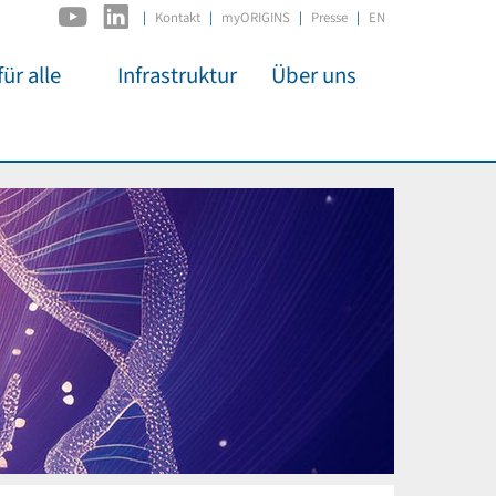
|
Kontakt
myORIGINS
Presse
EN
ür alle
Infrastruktur
Über uns
C2PAP
Überblick
itsarbeit
IDSL
Mitglieder
mos
MIAPbP
Administration
 Kino
ODSL / ODC
Gremien
t für
D-Hub
Organisation
CORE
Institutionen
n
Mentoring
ol
Stellenangebote