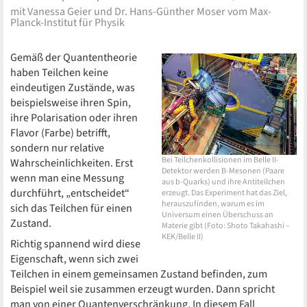
mit Vanessa Geier und Dr. Hans-Günther Moser vom Max-
Planck-Institut für Physik
Gemäß der Quantentheorie
haben Teilchen keine
eindeutigen Zustände, was
beispielsweise ihren Spin,
ihre Polarisation oder ihren
Flavor (Farbe) betrifft,
sondern nur relative
Bei Teilchenkollisionen im Belle II-
Wahrscheinlichkeiten. Erst
Detektor werden B-Mesonen (Paare
wenn man eine Messung
aus b-Quarks) und ihre Antiteilchen
durchführt, „entscheidet“
erzeugt. Das Experiment hat das Ziel,
herauszufinden, warum es im
sich das Teilchen für einen
Universum einen Überschuss an
Zustand.
Materie gibt (Foto: Shoto Takahashi –
KEK/Belle II)
Richtig spannend wird diese
Eigenschaft, wenn sich zwei
Teilchen in einem gemeinsamen Zustand befinden, zum
Beispiel weil sie zusammen erzeugt wurden. Dann spricht
man von einer Quantenverschränkung. In diesem Fall