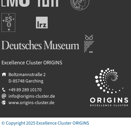
Maximilians-
Universität
Universität
München
Europäische
München
Leibniz-
Südsternwarte
Rechenzentrum
Deutsches Museum
Excellence Cluster
ORIGINS
Boltzmannstraße 2
D-85748
Garching
+49 89 289 10170
info@origins-cluster.de
www.origins-cluster.de
© Copyright 2025 Excellence Cluster
ORIGINS