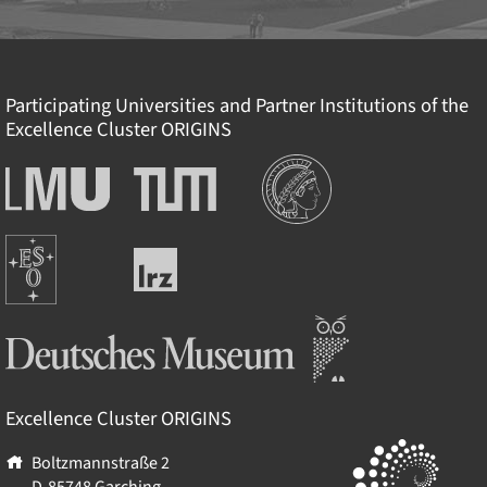
Participating Universities and Partner Institutions of the
Excellence Cluster
ORIGINS
Institutionen
Ludwig-
Technische
Maximilians-
Universität
Universität
München
Europäische
München
Leibniz-
Südsternwarte
Rechenzentrum
Deutsches Museum
Excellence Cluster
ORIGINS
Boltzmannstraße 2