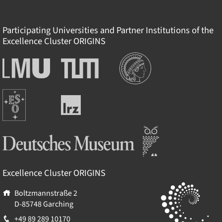
Participating Universities and Partner Institutions of the
Excellence Cluster
ORIGINS
Institutionen
Ludwig-
Technische
Maximilians-
Universität
Universität
München
Europäische
München
Leibniz-
Südsternwarte
Rechenzentrum
Deutsches Museum
Excellence Cluster
ORIGINS
Boltzmannstraße 2
D-85748
Garching
+49 89 289 10170