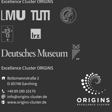
Excellence Cluster
ORIGINS
Institutionen
Ludwig-
Technische
Maximilians-
Universität
Universität
München
Europäische
München
Leibniz-
Südsternwarte
Rechenzentrum
Deutsches Museum
Excellence Cluster
ORIGINS
Boltzmannstraße 2
D-85748
Garching
+49 89 289 10170
info@origins-cluster.de
www.origins-cluster.de