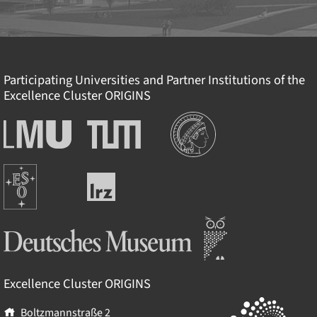
Participating Universities and Partner Institutions of the
Excellence Cluster
ORIGINS
Institutionen
Ludwig-
Technische
Maximilians-
Universität
Universität
München
Europäische
München
Leibniz-
Südsternwarte
Rechenzentrum
Deutsches Museum
Excellence Cluster
ORIGINS
Boltzmannstraße 2