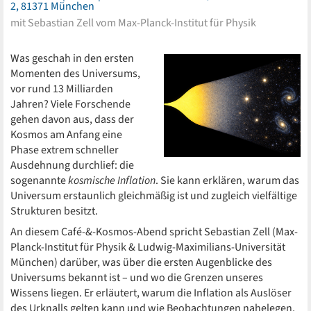
2, 81371 München
mit Sebastian Zell vom Max-Planck-Institut für Physik
Was geschah in den ersten
Momenten des Universums,
vor rund 13 Milliarden
Jahren? Viele Forschende
gehen davon aus, dass der
Kosmos am Anfang eine
Phase extrem schneller
Ausdehnung durchlief: die
sogenannte
kosmische Inflation
. Sie kann erklären, warum das
Universum erstaunlich gleichmäßig ist und zugleich vielfältige
Strukturen besitzt.
An diesem Café-&-Kosmos-Abend spricht Sebastian Zell (Max-
Planck-Institut für Physik & Ludwig-Maximilians-Universität
München) darüber, was über die ersten Augenblicke des
Universums bekannt ist – und wo die Grenzen unseres
Wissens liegen. Er erläutert, warum die Inflation als Auslöser
des Urknalls gelten kann und wie Beobachtungen nahelegen,