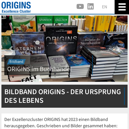
EN
Previous
Next
Bildband
ORIGINS im Buchhandel
BILDBAND ORIGINS - DER URSPRUNG
DES LEBENS
Der Exzellenzcluster ORIGINS hat 2023 einen Bildband
herausgegeben. Geschrieben und Bilder gesammet haben: