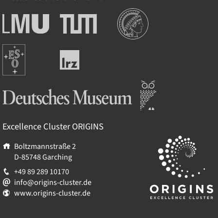
Institutionen
Ludwig-
Technische
Maximilians-
Universität
Universität
München
Europäische
München
Leibniz-
Südsternwarte
Rechenzentrum
Deutsches Museum
Excellence Cluster
ORIGINS
Boltzmannstraße 2
D-85748
Garching
+49 89 289 10170
info@origins-cluster.de
www.origins-cluster.de