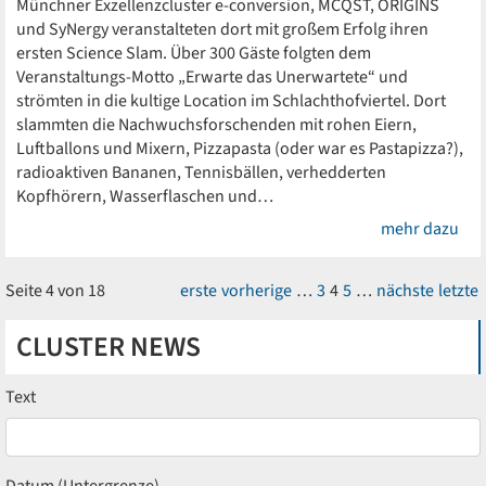
Münchner Exzellenzcluster e-conversion, MCQST, ORIGINS
und SyNergy veranstalteten dort mit großem Erfolg ihren
ersten Science Slam. Über 300 Gäste folgten dem
Veranstaltungs-Motto „Erwarte das Unerwartete“ und
strömten in die kultige Location im Schlachthofviertel. Dort
slammten die Nachwuchsforschenden mit rohen Eiern,
Luftballons und Mixern, Piz­­­zapasta (oder war es Pastapizza?),
radioaktiven Bananen, Tennisbällen, verhedderten
Kopfhörern, Wasserflaschen und…
mehr dazu
Seite 4 von 18
erste
vorherige
…
3
4
5
…
nächste
letzte
CLUSTER NEWS
Text