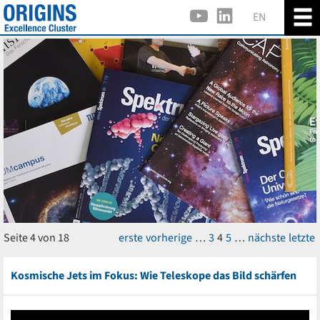
EN
Seite 4 von 18
erste
vorherige
…
3
4
5
…
nächste
letzte
Kosmische Jets im Fokus: Wie Teleskope das Bild schärfen