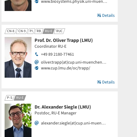
www.biosystems.physik.uni-muen…
Details
CN-8
CN-9
PI
RB
RU-E
RUC
Prof. Dr. Oliver Trapp (LMU)
Coordinator RU-E
+49 89 2180-77461
oliver.trapp(at)cup.uni-muenchen…
www.cup.lmu.de/oc/trapp/
Details
P-S
RU-E
Dr. Alexander Siegle (LMU)
Postdoc, RU-E Manager
alexander.siegle(at)cup.uni-muen…