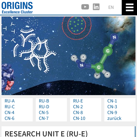
EN
RU-A
RU-B
RU-E
CN-1
RU-C
RU-D
CN-2
CN-3
CN-4
CN-5
CN-8
CN-9
CN-6
CN-7
CN-10
zurück
RESEARCH UNIT E (RU-E)