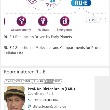
RU-E.1 Replication Driven by Early Planets
RU-E.2 Selection of Molecules and Compartments for Proto-
Cellular Life
Koordinatoren RU-E
CN-10
CN-9
IDSL
PI
RB
RU-E
RUC
Prof. Dr. Dieter Braun (LMU)
Coordinator RU-E
+49 89 2180-1484
dieter.braun(at)lmu.de