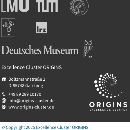
Institutionen
Ludwig-
Technische
Maximilians-
Universität
Universität
München
Europäische
München
Leibniz-
Südsternwarte
Rechenzentrum
Deutsches Museum
Excellence Cluster
ORIGINS
Boltzmannstraße 2
D-85748
Garching
+49 89 289 10170
info@origins-cluster.de
www.origins-cluster.de
© Copyright 2025 Excellence Cluster
ORIGINS